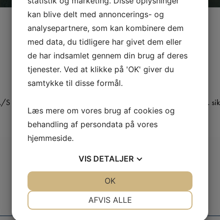
statistik og marketing. Disse oplysninger
kan blive delt med annoncerings- og
STRUKTUR
analysepartnere, som kan kombinere dem
med data, du tidligere har givet dem eller
de har indsamlet gennem din brug af deres
Selskabets aktive erhvervsinvesteringer omfatter følgende
tjenester. Ved at klikke på 'OK' giver du
GATEHOUSE A/S
samtykke til disse formål.
 er et software selskab, der arbejder med produkter, der bl.a. sikr
Læs mere om vores brug af cookies og
sikker kommunikation mellem forskellige systemer.
For yderligere information:
www.gatehouse.dk
behandling af persondata på vores
hjemmeside.
VIS
DETALJER
JA
NEJ
OK
JA
NEJ
NØDVENDIGE
PRÆFERENCER
AFVIS ALLE
JA
NEJ
JA
NEJ